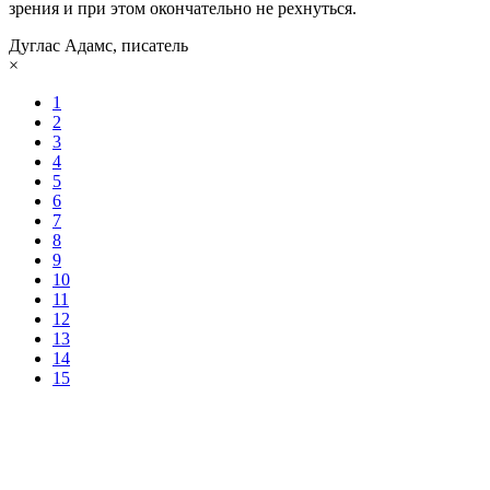
зрения и при этом окончательно не рехнуться.
Дуглас Адамс, писатель
×
1
2
3
4
5
6
7
8
9
10
11
12
13
14
15