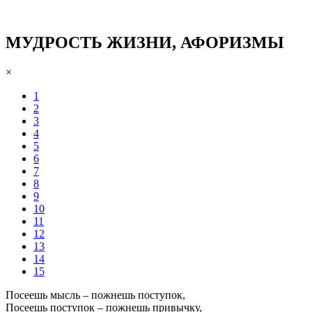
МУДРОСТЬ ЖИЗНИ, АФОРИЗМЫ
×
1
2
3
4
5
6
7
8
9
10
11
12
13
14
15
Посеешь мысль – пожнешь поступок,
Посеешь поступок – пожнешь привычку,