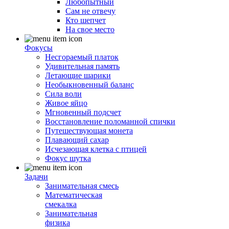
Любопытный
Сам не отвечу
Кто шепчет
На свое место
Фокусы
Несгораемый платок
Удивительная память
Летающие шарики
Необыкновенный баланс
Сила воли
Живое яйцо
Мгновенный подсчет
Восстановление поломанной спички
Путешествующая монета
Плавающий сахар
Исчезающая клетка с птицей
Фокус шутка
Задачи
Занимательная смесь
Математическая
смекалка
Занимательная
физика