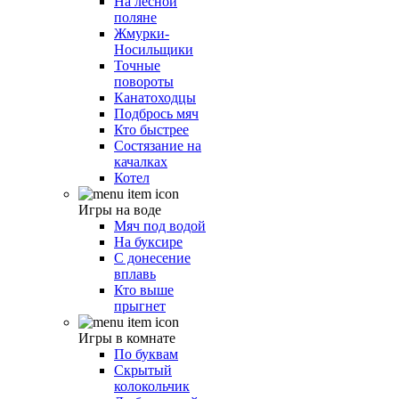
На лесной
поляне
Жмурки-
Носильщики
Точные
повороты
Канатоходцы
Подбрось мяч
Кто быстрее
Состязание на
качалках
Котел
Игры на воде
Мяч под водой
На буксире
С донесение
вплавь
Кто выше
прыгнет
Игры в комнате
По буквам
Скрытый
колокольчик