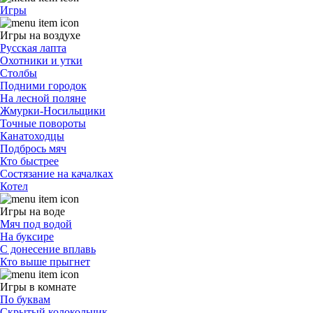
Игры
Игры на воздухе
Русская лапта
Охотники и утки
Столбы
Подними городок
На лесной поляне
Жмурки-Носильщики
Точные повороты
Канатоходцы
Подбрось мяч
Кто быстрее
Состязание на качалках
Котел
Игры на воде
Мяч под водой
На буксире
С донесение вплавь
Кто выше прыгнет
Игры в комнате
По буквам
Скрытый колокольчик